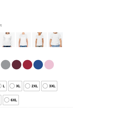
t
L
XL
2XL
3XL
6XL